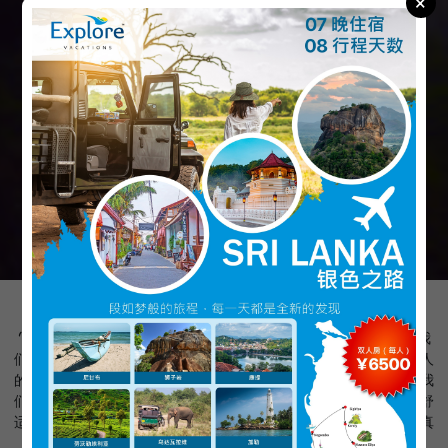
×
“Explore Vacations 致力于打造令人难忘的斯里兰卡旅行体验。我
们设计的个性化行程可根据您的兴趣、节奏和预算量身定制。从迷人
的海滩、郁郁葱葱的茶园，到古老的文化遗产地和野生动物探险，我
们精心规划旅程中的每一个细节。我们友好且经验丰富的团队确保舒
适的交通、可靠的住宿和全天候支持，让您轻松享受顺畅、难忘且真
正地道的斯里兰卡之旅。”