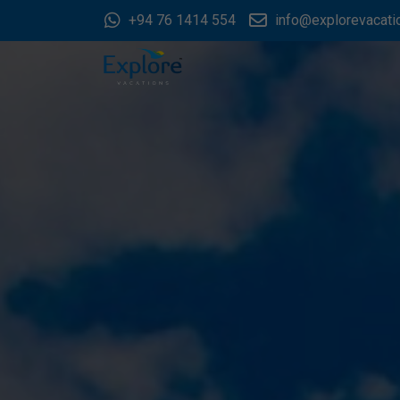
+94 76 1414 554
info@explorevacatio